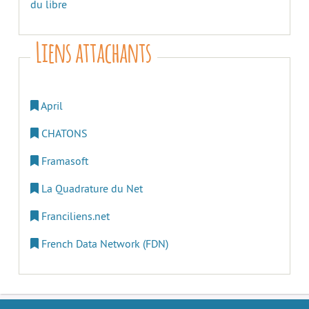
du libre
Liens attachants
April
CHATONS
Framasoft
La Quadrature du Net
Franciliens.net
French Data Network (FDN)