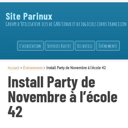
Site Parinux
Groupe d’Utilisateur·ices de GNU/Linux et de Logiciels Libres Francilien
L’association
Services Bastet
Les outils
Événements
Accueil
>
Événements
>
Install Party de Novembre à l’école 42
Install Party de
Novembre à l’école
42