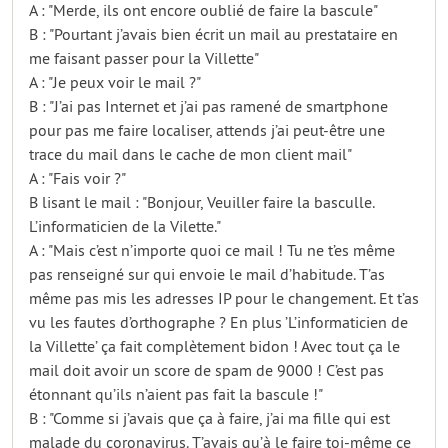
A : "Merde, ils ont encore oublié de faire la bascule"
B : "Pourtant j’avais bien écrit un mail au prestataire en
me faisant passer pour la Villette"
A : "Je peux voir le mail ?"
B : "J’ai pas Internet et j’ai pas ramené de smartphone
pour pas me faire localiser, attends j’ai peut-être une
trace du mail dans le cache de mon client mail"
A : "Fais voir ?"
B lisant le mail : "Bonjour, Veuiller faire la basculle.
L’informaticien de la Vilette."
A : "Mais c’est n’importe quoi ce mail ! Tu ne t’es même
pas renseigné sur qui envoie le mail d’habitude. T’as
même pas mis les adresses IP pour le changement. Et t’as
vu les fautes d’orthographe ? En plus ’L’informaticien de
la Villette’ ça fait complètement bidon ! Avec tout ça le
mail doit avoir un score de spam de 9000 ! C’est pas
étonnant qu’ils n’aient pas fait la bascule !"
B : "Comme si j’avais que ça à faire, j’ai ma fille qui est
malade du coronavirus. T’avais qu’à le faire toi-même ce