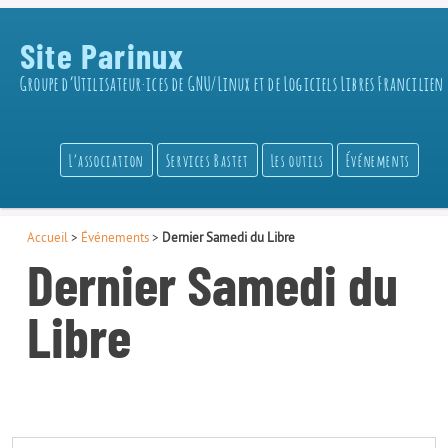
Site Parinux
Groupe d’Utilisateur·ices de GNU/Linux et de Logiciels Libres Francilien
L’association
Services Bastet
Les outils
Événements
Accueil
>
Événements
>
Dernier Samedi du Libre
Dernier Samedi du
Libre