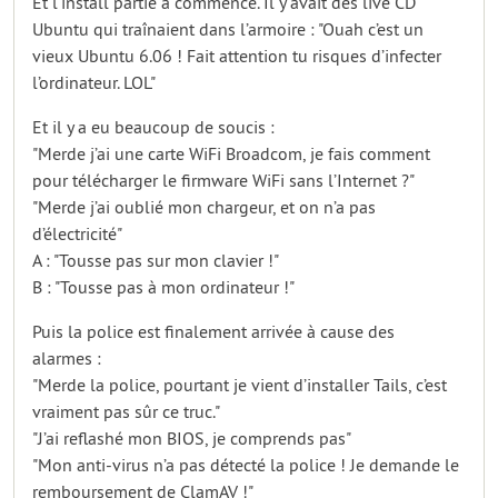
Et l’install partie a commencé. Il y avait des live CD
Ubuntu qui traînaient dans l’armoire : "Ouah c’est un
vieux Ubuntu 6.06 ! Fait attention tu risques d’infecter
l’ordinateur. LOL"
Et il y a eu beaucoup de soucis :
"Merde j’ai une carte WiFi Broadcom, je fais comment
pour télécharger le firmware WiFi sans l’Internet ?"
"Merde j’ai oublié mon chargeur, et on n’a pas
d’électricité"
A : "Tousse pas sur mon clavier !"
B : "Tousse pas à mon ordinateur !"
Puis la police est finalement arrivée à cause des
alarmes :
"Merde la police, pourtant je vient d’installer Tails, c’est
vraiment pas sûr ce truc."
"J’ai reflashé mon BIOS, je comprends pas"
"Mon anti-virus n’a pas détecté la police ! Je demande le
remboursement de ClamAV !"