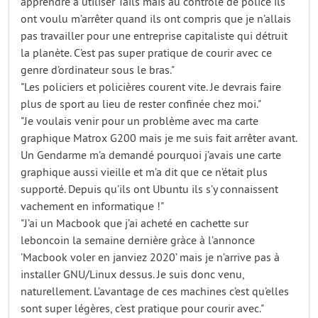
apprendre à utiliser Tails mais au contrôle de police ils
ont voulu m’arrêter quand ils ont compris que je n’allais
pas travailler pour une entreprise capitaliste qui détruit
la planète. C’est pas super pratique de courir avec ce
genre d’ordinateur sous le bras."
"Les policiers et policières courent vite. Je devrais faire
plus de sport au lieu de rester confinée chez moi."
"Je voulais venir pour un problème avec ma carte
graphique Matrox G200 mais je me suis fait arrêter avant.
Un Gendarme m’a demandé pourquoi j’avais une carte
graphique aussi vieille et m’a dit que ce n’était plus
supporté. Depuis qu’ils ont Ubuntu ils s’y connaissent
vachement en informatique !"
"J’ai un Macbook que j’ai acheté en cachette sur
leboncoin la semaine dernière gràce à l’annonce
’Macbook voler en janviez 2020’ mais je n’arrive pas à
installer GNU/Linux dessus. Je suis donc venu,
naturellement. L’avantage de ces machines c’est qu’elles
sont super légères, c’est pratique pour courir avec."