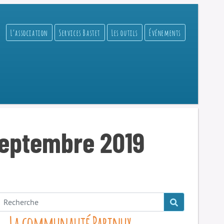
L’association
Services Bastet
Les outils
Événements
septembre 2019
La communauté Parinux