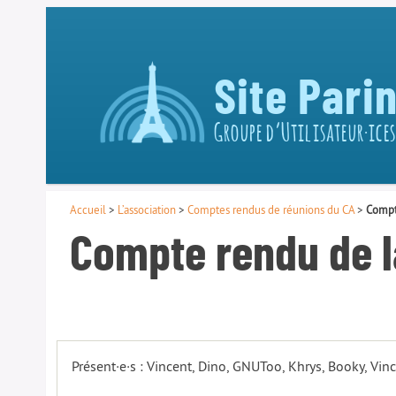
Site Pari
Groupe d’Utilisateur·ices
Accueil
>
L’association
>
Comptes rendus de réunions du CA
>
Compt
Compte rendu de l
Présent·e·s : Vincent, Dino, GNUToo, Khrys, Booky, Vin