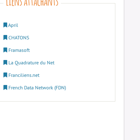
April
CHATONS
Framasoft
La Quadrature du Net
Franciliens.net
French Data Network (FDN)