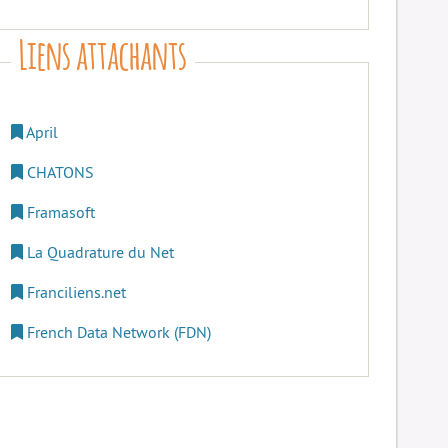
Liens attachants
April
CHATONS
Framasoft
La Quadrature du Net
Franciliens.net
French Data Network (FDN)