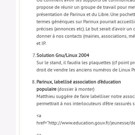
propose de réunir un groupe de travail pour met
présentation de Parinux et du Libre. Une pochet
termes génériques sur Parinux pourrait accueilli
précises (annonces etc). Le but serait d’avoir u
donner à nos contacts (mairies, associations, méd
et IP.
Solution Gnu/Linux 2004
Sur le stand, il faudra les plaquettes (cf point p
droit de vendre les anciens numéros de Linux Pr
Parinux, labellisé association d’éducation
populaire
(dossier à monter)
Matthieu suggère de faire labelliser notre associ
permettrait à nos interlocuteurs d’être rassurés s
<a
href="http://www.education.gouv.fr/jeunesse/d
<a