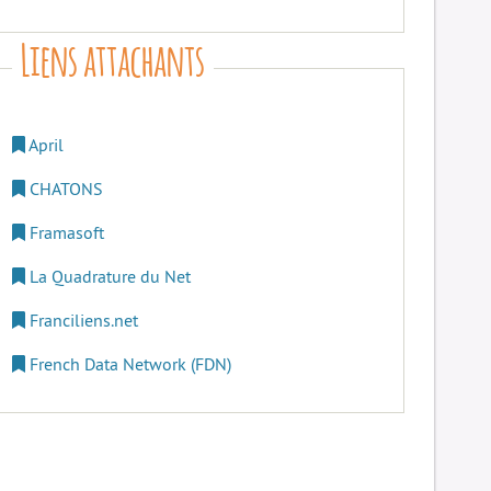
Liens attachants
April
CHATONS
Framasoft
La Quadrature du Net
Franciliens.net
French Data Network (FDN)