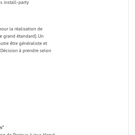
 install-party
pour la réalisation de
 grand étandard). Un
utre être généraliste et
 Décision à prendre selon
n"
n de Parinux à jour. Hervé