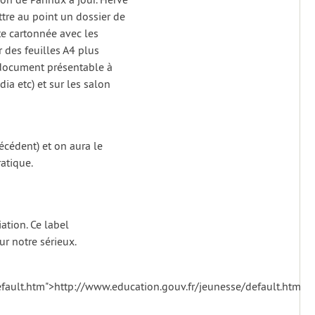
tre au point un dossier de
te cartonnée avec les
r des feuilles A4 plus
n document présentable à
ia etc) et sur les salon
récédent) et on aura le
atique.
ation. Ce label
ur notre sérieux.
efault.htm">http://www.education.gouv.fr/jeunesse/default.htm