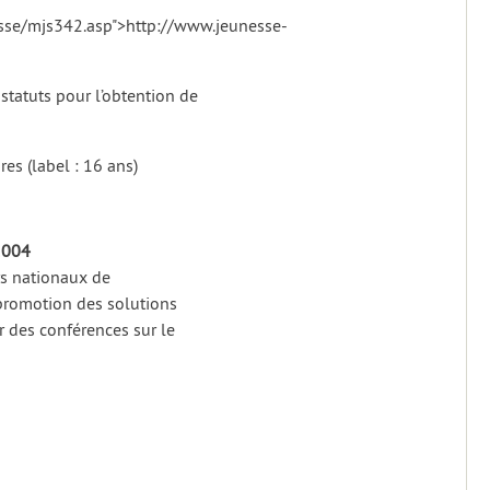
esse/mjs342.asp">http://www.jeunesse-
statuts pour l’obtention de
s (label : 16 ans)
 2004
rs nationaux de
a promotion des solutions
r des conférences sur le