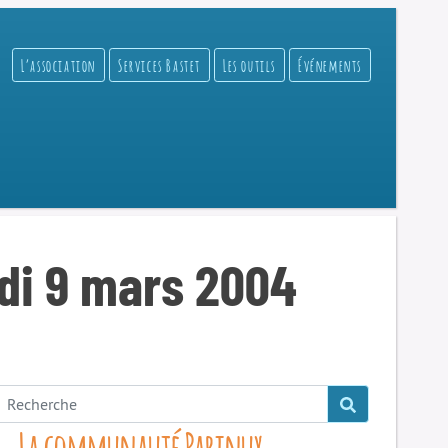
L’association
Services Bastet
Les outils
Événements
udi 9 mars 2004
La communauté Parinux