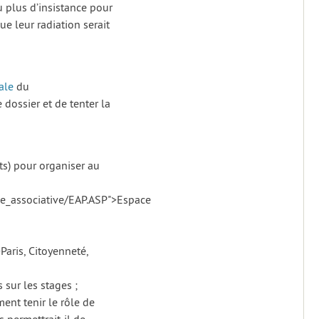
u plus d’insistance pour
e leur radiation serait
ale
du
dossier et de tenter la
its) pour organiser au
vie_associative/EAP.ASP">Espace
Paris, Citoyenneté,
 sur les stages ;
ent tenir le rôle de