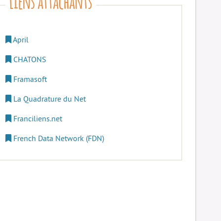
April
CHATONS
Framasoft
La Quadrature du Net
Franciliens.net
French Data Network (FDN)