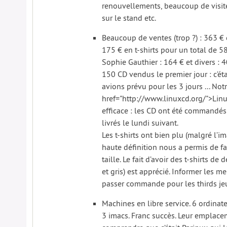
renouvellements, beaucoup de visiteu
sur le stand etc.
Beaucoup de ventes (trop ?) : 363 €
175 € en t-shirts pour un total de 5
Sophie Gauthier : 164 € et divers : 
150 CD vendus le premier jour : c’ét
avions prévu pour les 3 jours ... Not
href="http://www.linuxcd.org/">Linu
efficace : les CD ont été commandés 
livrés le lundi suivant.
Les t-shirts ont bien plu (malgré l’i
haute définition nous a permis de f
taille. Le fait d’avoir des t-shirts de
et gris) est apprécié. Informer les 
passer commande pour les thirds jeu
Machines en libre service. 6 ordinate
3 imacs. Franc succès. Leur emplace