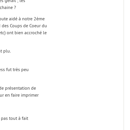
s gérait ; les
ochaine ?
oute aidé à notre 2ème
d des Coups de Coeur du
etc) ont bien accroché le
t plu.
ss fut très peu
e présentation de
our en faire imprimer
pas tout à fait