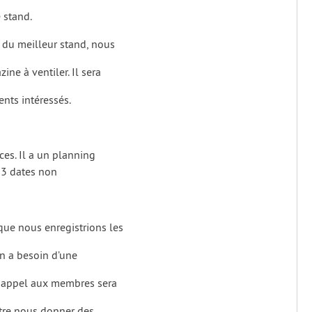
 stand.
 du meilleur stand, nous
e à ventiler. Il sera
ents intéressés.
nces. Il a un planning
e 3 dates non
que nous enregistrions les
in a besoin d’une
n appel aux membres sera
être nous donner des