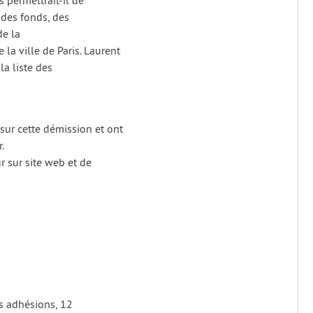
s permettrait-il de
 des fonds, des
de la
la ville de Paris. Laurent
la liste des
sur cette démission et ont
.
ur sur site web et de
s adhésions, 12