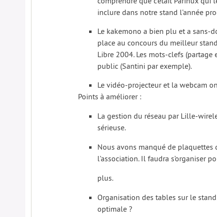
comprendre que c’était Parinux qui le
inclure dans notre stand l’année pr
Le kakemono a bien plu et a sans-d
place au concours du meilleur stan
Libre 2004. Les mots-clefs (partage 
public (Santini par exemple).
Le vidéo-projecteur et la webcam on
Points à améliorer :
La gestion du réseau par Lille-wirele
sérieuse.
Nous avons manqué de plaquettes d
l’association. Il faudra s’organiser p
plus.
Organisation des tables sur le stand 
optimale ?