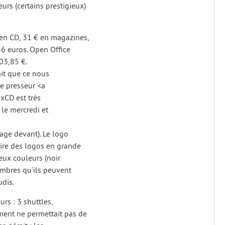
rs (certains prestigieux)
 en CD, 31 € en magazines,
86 euros. Open Office
403,85 €.
ait que ce nous
re presseur <a
xCD est très
le mercredi et
mage devant). Le logo
aire des logos en grande
 deux couleurs (noir
membres qu’ils peuvent
dis.
urs : 3 shuttles,
ment ne permettait pas de