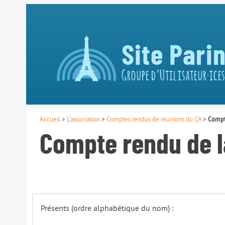
Site Pari
Groupe d’Utilisateur·ices
Accueil
>
L’association
>
Comptes rendus de réunions du CA
>
Compt
Compte rendu de l
Présents (ordre alphabétique du nom) :