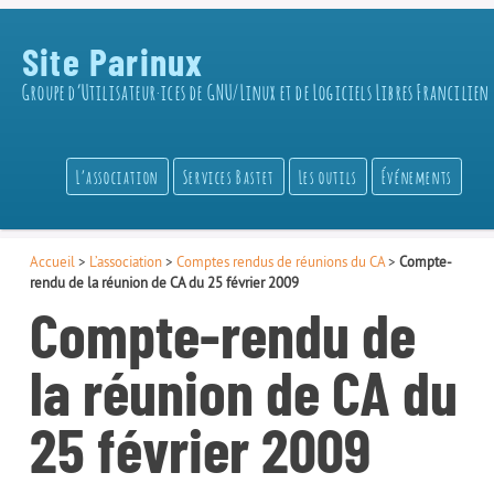
Site Parinux
Groupe d’Utilisateur·ices de GNU/Linux et de Logiciels Libres Francilien
L’association
Services Bastet
Les outils
Événements
Accueil
>
L’association
>
Comptes rendus de réunions du CA
>
Compte-
rendu de la réunion de CA du 25 février 2009
Compte-rendu de
la réunion de CA du
25 février 2009