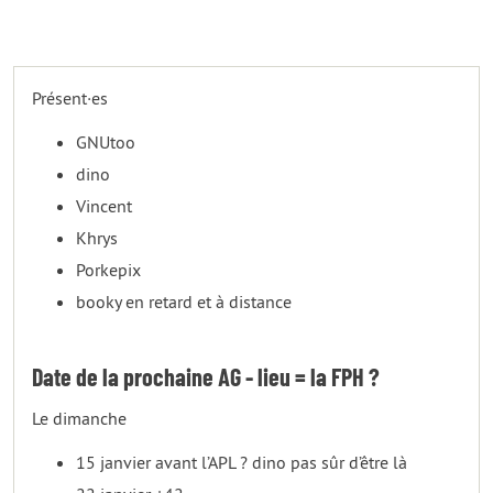
Présent·es
GNUtoo
dino
Vincent
Khrys
Porkepix
booky en retard et à distance
Date de la prochaine AG - lieu = la FPH ?
Le dimanche
15 janvier avant l’APL ? dino pas sûr d’être là