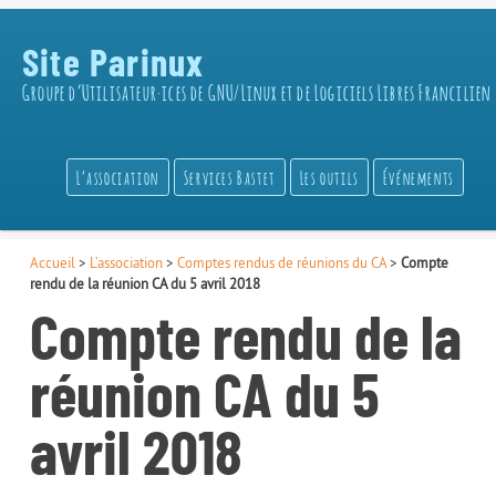
Site Parinux
Groupe d’Utilisateur·ices de GNU/Linux et de Logiciels Libres Francilien
L’association
Services Bastet
Les outils
Événements
Accueil
>
L’association
>
Comptes rendus de réunions du CA
>
Compte
rendu de la réunion CA du 5 avril 2018
Compte rendu de la
réunion CA du 5
avril 2018