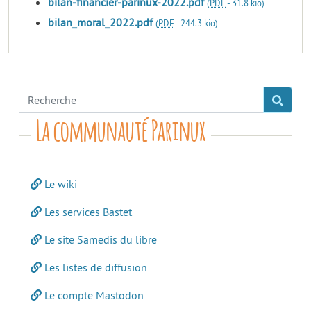
bilan-financier-parinux-2022.pdf
(
PDF
-
31.8 kio
)
bilan_moral_2022.pdf
(
PDF
-
244.3 kio
)
La communauté Parinux
Le wiki
Les services Bastet
Le site Samedis du libre
Les listes de diffusion
Le compte Mastodon