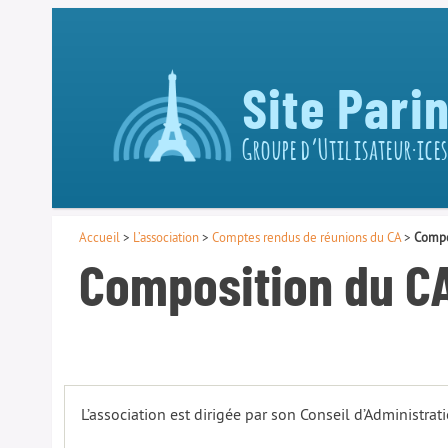
Site Pari
Groupe d’Utilisateur·ices
Accueil
>
L’association
>
Comptes rendus de réunions du CA
>
Compo
Composition du C
L’association est dirigée par son Conseil d’Administrati