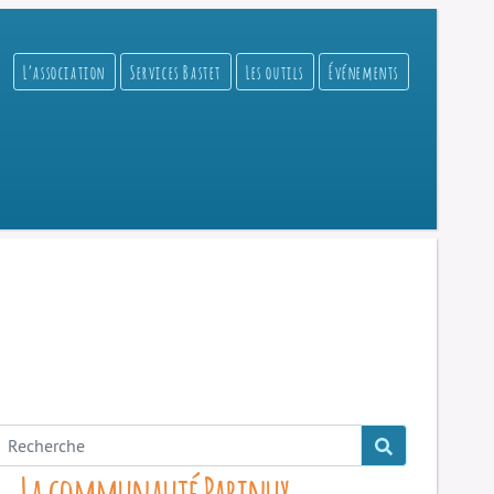
L’association
Services Bastet
Les outils
Événements
La communauté Parinux