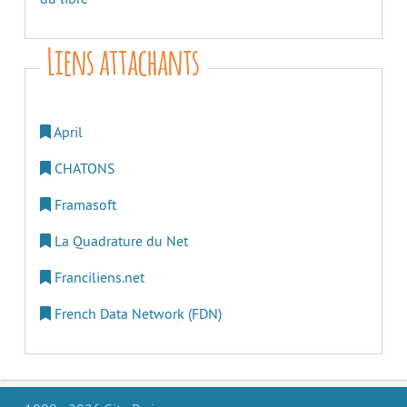
Liens attachants
April
CHATONS
Framasoft
La Quadrature du Net
Franciliens.net
French Data Network (FDN)