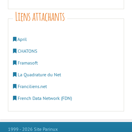
Liens attachants
April
CHATONS
Framasoft
La Quadrature du Net
Franciliens.net
French Data Network (FDN)
1999 - 2026 Site Parinux