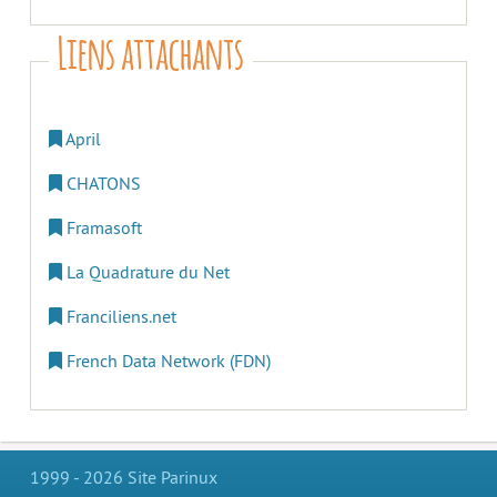
Liens attachants
April
CHATONS
Framasoft
La Quadrature du Net
Franciliens.net
French Data Network (FDN)
1999 - 2026 Site Parinux