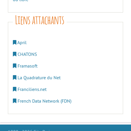
Liens attachants
April
CHATONS
Framasoft
La Quadrature du Net
Franciliens.net
French Data Network (FDN)