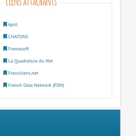
April
CHATONS
Framasoft
La Quadrature du Net
Franciliens.net
French Data Network (FDN)