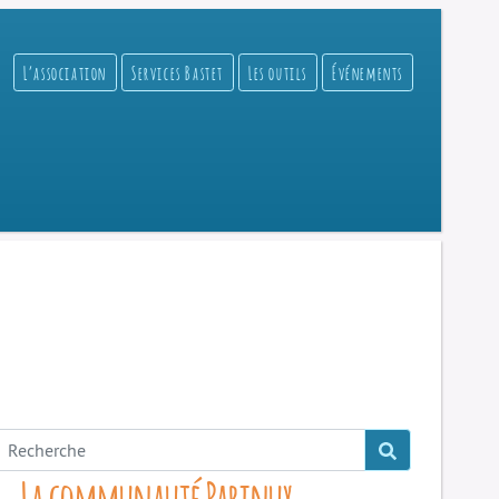
L’association
Services Bastet
Les outils
Événements
La communauté Parinux