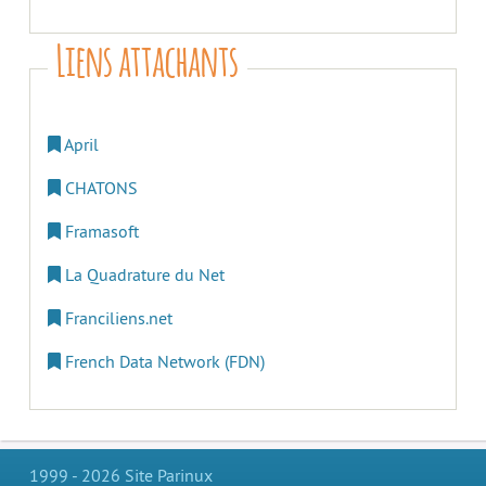
Liens attachants
April
CHATONS
Framasoft
La Quadrature du Net
Franciliens.net
French Data Network (FDN)
1999 - 2026 Site Parinux