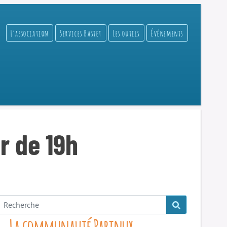
L’association
Services Bastet
Les outils
Événements
r de 19h
La communauté Parinux