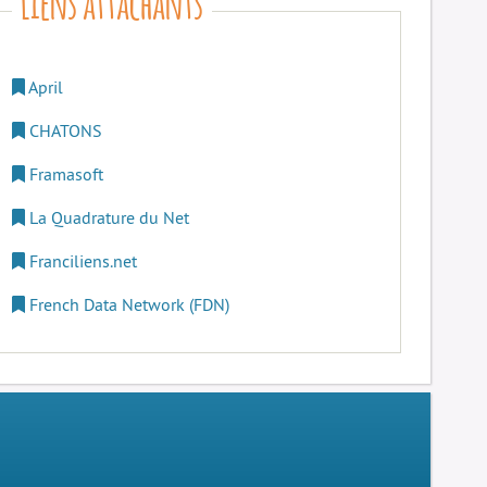
April
CHATONS
Framasoft
La Quadrature du Net
Franciliens.net
French Data Network (FDN)