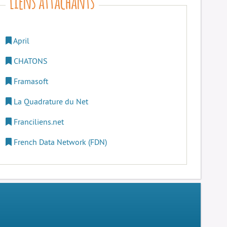
April
CHATONS
Framasoft
La Quadrature du Net
Franciliens.net
French Data Network (FDN)