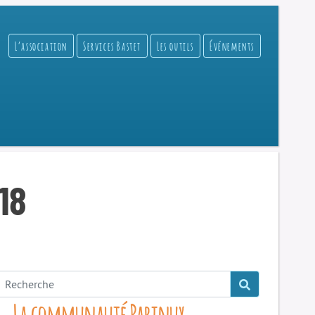
L’association
Services Bastet
Les outils
Événements
18
La communauté Parinux