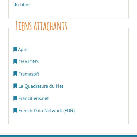
du libre
Liens attachants
April
CHATONS
Framasoft
La Quadrature du Net
Franciliens.net
French Data Network (FDN)