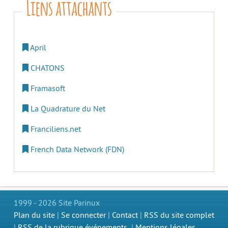
Liens attachants
April
CHATONS
Framasoft
La Quadrature du Net
Franciliens.net
French Data Network (FDN)
1999 - 2026 Site Parinux
Plan du site
|
Se connecter
|
Contact
|
RSS du site complet
|
RSS de la rubrique événements
|
Mentions légales