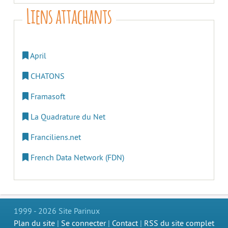
Liens attachants
April
CHATONS
Framasoft
La Quadrature du Net
Franciliens.net
French Data Network (FDN)
1999 - 2026 Site Parinux
Plan du site
|
Se connecter
|
Contact
|
RSS du site complet