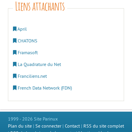
Liens attachants
April
CHATONS
Framasoft
La Quadrature du Net
Franciliens.net
French Data Network (FDN)
1999 - 2026 Site Parinux
Plan du site
|
Se connecter
|
Contact
|
RSS du site complet