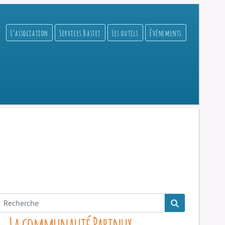
L’association
Services Bastet
Les outils
Événements
La communauté Parinux