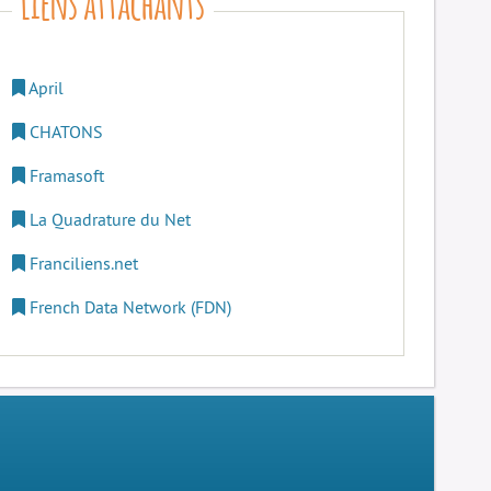
April
CHATONS
Framasoft
La Quadrature du Net
Franciliens.net
French Data Network (FDN)