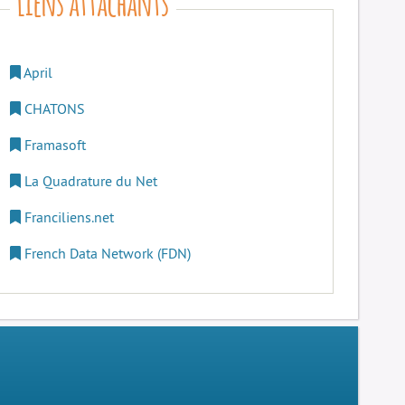
April
CHATONS
Framasoft
La Quadrature du Net
Franciliens.net
French Data Network (FDN)