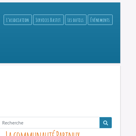
L’association
Services Bastet
Les outils
Événements
La communauté Parinux