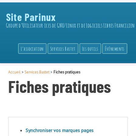
Site Parinux
Groupe d’Utilisateur·ices de GNU/Linux et de Logiciels Libres Francilien
L’association
Services Bastet
Les outils
Événements
Accueil
>
Services Bastet
>
Fiches pratiques
Fiches pratiques
Synchroniser vos marques pages