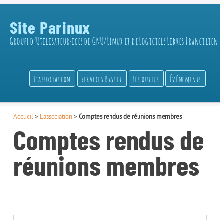
Site Parinux
Groupe d’Utilisateur·ices de GNU/Linux et de Logiciels Libres Francilien
L’association
Services Bastet
Les outils
Événements
Accueil
>
L’association
>
Comptes rendus de réunions membres
Comptes rendus de
réunions membres