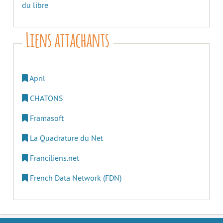
du libre
Liens attachants
April
CHATONS
Framasoft
La Quadrature du Net
Franciliens.net
French Data Network (FDN)