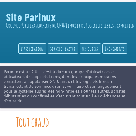
Site Parinux
Groupe d’Utilisateur·ices de GNU/Linux et de Logiciels Libres Francilien
L’association
Services Bastet
Les outils
Événements
Parinux est un GULL, c’est-à-dire un groupe d’utilisatrices et
utilisateurs de Logiciels Libres, dont les principales missions
consistent à populariser GNU/Linux et les logiciels libres, en
transmettant de son mieux son savoir-faire et son engouement
pour le système auprès des non-initié·es. Pour les autres, libristes
débutant·es ou confirmé·es, c’est avant tout un lieu d’échanges et
d’entraide.
Tout chaud