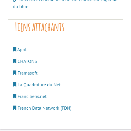
du libre
Liens attachants
April
CHATONS
Framasoft
La Quadrature du Net
Franciliens.net
French Data Network (FDN)